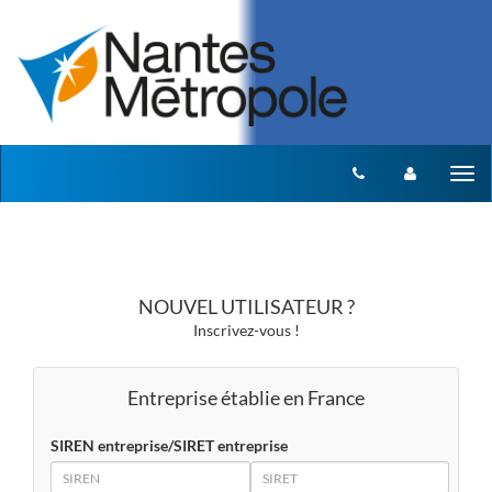
Aller au menu
Aller au contenu
Tog
nav
NOUVEL UTILISATEUR ?
Inscrivez-vous !
Entreprise établie en France
SIREN entreprise/SIRET entreprise
SIREN
SIRET