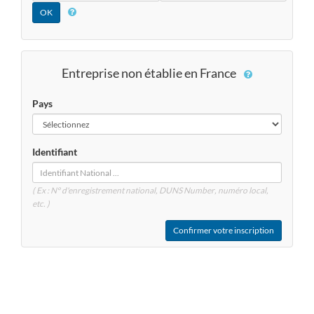
Entreprise non établie en France
Pays
Identifiant
( Ex : N° d'enregistrement national, DUNS
Number
, numéro local,
etc. )