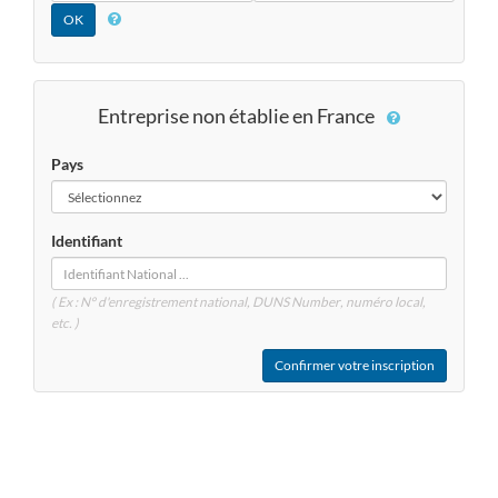
Entreprise non établie en France
Pays
Identifiant
( Ex : N° d'enregistrement national, DUNS
Number
, numéro local,
etc. )