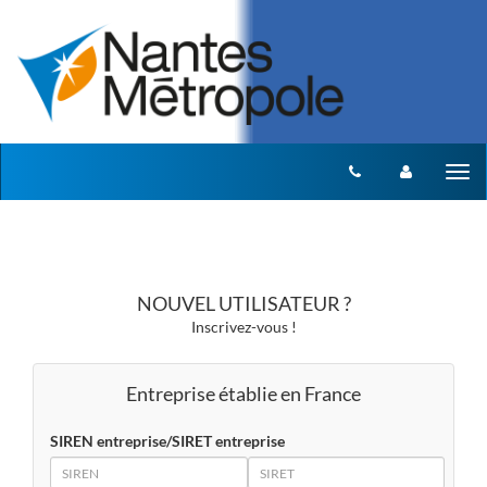
Aller au menu
Aller au contenu
Tog
nav
NOUVEL UTILISATEUR ?
Inscrivez-vous !
Entreprise établie en France
SIREN entreprise/SIRET entreprise
SIREN
SIRET