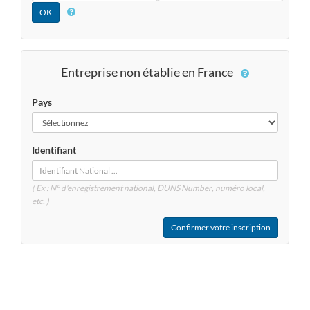
Entreprise non établie en France
Pays
Identifiant
( Ex : N° d'enregistrement national, DUNS
Number
, numéro local,
etc. )