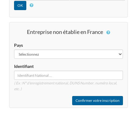
Entreprise non établie en France
Pays
Identifiant
( Ex : N° d'enregistrement national, DUNS
Number
, numéro local,
etc. )