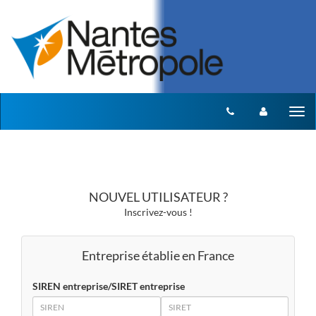
Aller au menu
Aller au contenu
Tog
nav
NOUVEL UTILISATEUR ?
Inscrivez-vous !
Entreprise établie en France
SIREN entreprise/SIRET entreprise
SIREN
SIRET