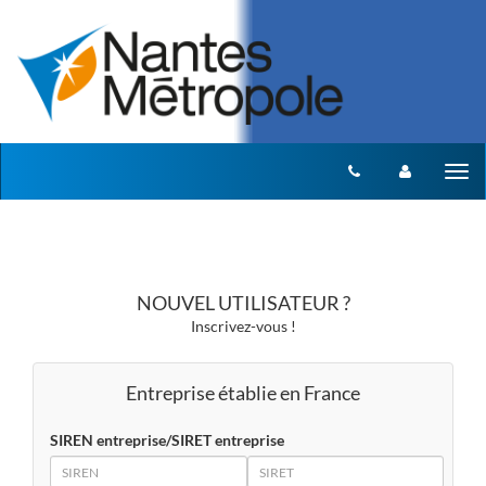
Aller au menu
Aller au contenu
Tog
nav
NOUVEL UTILISATEUR ?
Inscrivez-vous !
Entreprise établie en France
SIREN entreprise/SIRET entreprise
SIREN
SIRET