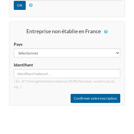
Entreprise non établie en France
Pays
Identifiant
( Ex : N° d'enregistrement national, DUNS
Number
, numéro local,
etc. )