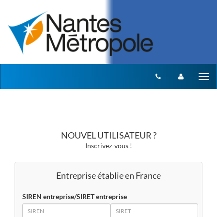
Aller au menu
Aller au contenu
Tog
nav
NOUVEL UTILISATEUR ?
Inscrivez-vous !
Entreprise établie en France
SIREN entreprise/SIRET entreprise
SIREN
SIRET