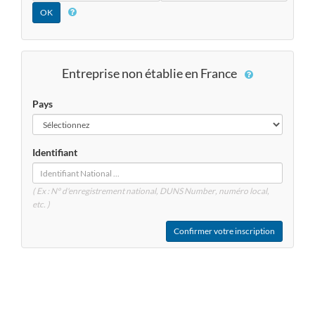
Entreprise non établie en France
Pays
Identifiant
( Ex : N° d'enregistrement national, DUNS
Number
, numéro local,
etc. )