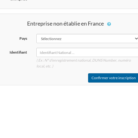
Entreprise non établie en France
Pays
Identifiant
( Ex : N° d'enregistrement national, DUNS
Number
, numéro
local, etc. )