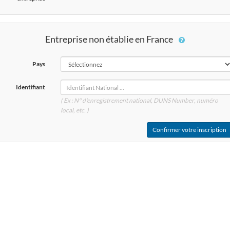
Entreprise non établie en France
Pays
Identifiant
( Ex : N° d'enregistrement national, DUNS
Number
, numéro
local, etc. )