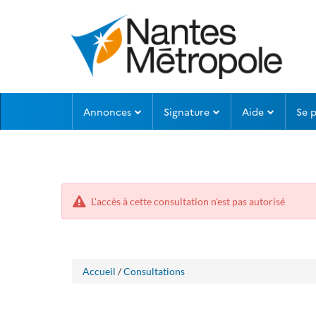
Aller
Aller
Annonces
Signature
Aide
Se 
au
au
menu
contenu
L'accès à cette consultation n'est pas autorisé
Accueil
/
Consultations