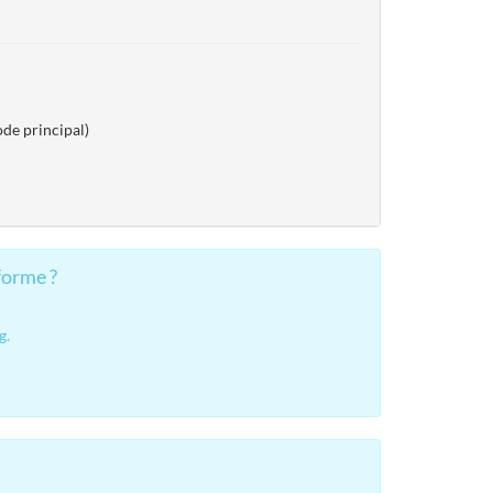
de principal)
forme ?
g.