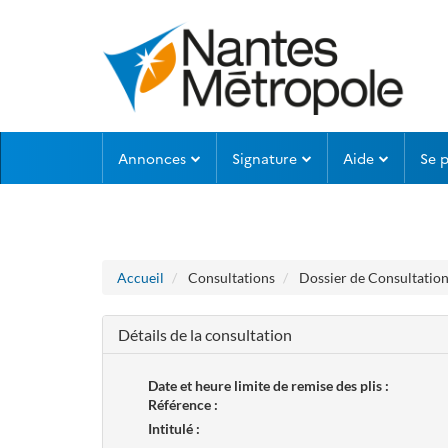
Aller au menu
Aller au contenu
Annonces
Signature
Aide
Se 
Accueil
Consultations
Dossier de Consultation
Détails de la consultation
Date et heure limite de remise des plis :
Référence :
Intitulé :