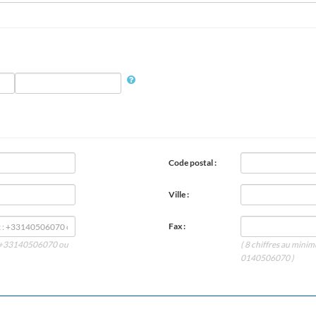
Code postal :
Ville :
Fax :
 : +33140506070 ou
( 8 chiffres au min
0140506070 )