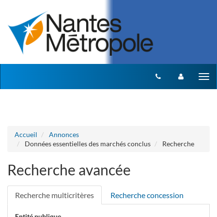
Aller au menu
Aller au contenu
Tog
nav
Accueil
Annonces
Données essentielles des marchés conclus
Recherche
Recherche avancée
Recherche multicritères
Recherche concession
Entité publique