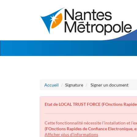
Aller
Aller
au
au
menu
contenu
Accueil
Signature
Signer un document
Etat de LOCAL TRUST FORCE (FOnctions Rapides
Cette fonctionnalité nécessite l'installation et l'
(FOnctions Rapides de Confiance Electronique,
Afficher plus d'informations