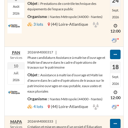
24
Objet :
Prestations de contrôle technique des
Août
équipements de l’espace public
Sept.
2026
Organisme :
Nantes Métropole (44000 - Nantes)
2026
3 lots
(44) Loire-Atlantique
12:00
PAN
2026NM000317
|
Services
Phase candidature Assistance à maîtrise d’ouvrage et
Maîtrise d’œuvre dans le cadre d'opérations de
18
10
travaux sur le patrimoine
Juil.
Objet :
Assistance à maîtrise d’ouvrage et Maîtrise
Sept.
2026
d’œuvre dans le cadre d'opérations de travaux sur le
2026
patrimoine ouvrages en eau potable, eaux usées et
eaux pluviales
12:00
Organisme :
Nantes Métropole (44000 - Nantes)
4 lots
(44) Loire-Atlantique
MAPA
2026NM000333
|
Services
Création et mise en œuvre d’un projet d’Éducation