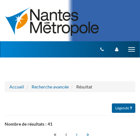
Aller au menu
Aller au contenu
Tog
nav
Accueil
Recherche avancée
Résultat
Légende
Nombre de résultats :
41