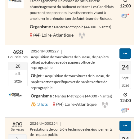
l’aménagement d’un espace de plein air et le
12:00
réaménagement du bâtiment existant. Les Candidats
pourront proposer des investissements visant à
améliorer le crématorium de Saint-Jean-de-Boiseau.
Organisme :
Nantes Métropole (44000 - Nantes)
(44) Loire-Atlantique
AOO
2026NM000229
|
Fournitures
Acquisition de fournitures de bureau, de papiers
offset spécifiques et de papiers office de
24
20
reprographie
Juil.
Objet :
Acquisition de fournitures de bureau, de
Sept.
2026
papiers offset spécifiques et de papiers office de
2026
reprographie
Organisme :
Nantes Métropole (44000 - Nantes)
12:00
3 lots
(44) Loire-Atlantique
AOO
2026NM000254
|
Services
Prestations de contrôle technique des équipements
de l’espace public
3