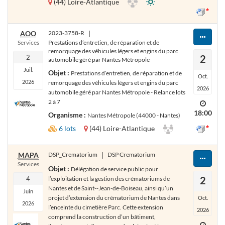
(44) Loire-Atlantique
AOO
2023-3758-R
|
Services
Prestations d’entretien, de réparation et de
remorquage des véhicules légers et engins du parc
2
2
automobile géré par Nantes Métropole
Juil.
Objet :
Prestations d’entretien, de réparation et de
Oct.
2026
remorquage des véhicules légers et engins du parc
2026
automobile géré par Nantes Métropole - Relance lots
2 à 7
18:00
Organisme :
Nantes Métropole (44000 - Nantes)
6 lots
(44) Loire-Atlantique
MAPA
DSP_Crematorium
|
DSP Crematorium
Services
Objet :
Délégation de service public pour
2
4
l’exploitation et la gestion des crématoriums de
Nantes et de Saint--Jean-de-Boiseau, ainsi qu’un
Juin
projet d’extension du crématorium de Nantes dans
Oct.
2026
l’enceinte du cimetière Parc. Cette extension
2026
comprend la construction d’un bâtiment,