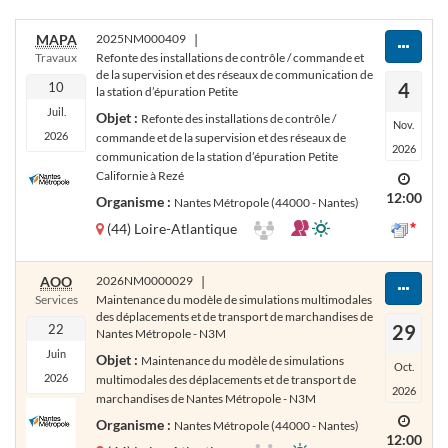
MAPA
2025NM000409
|
Travaux
Refonte des installations de contrôle / commande et
de la supervision et des réseaux de communication de
4
10
la station d’épuration Petite
Juil.
Objet :
Refonte des installations de contrôle /
Nov.
2026
commande et de la supervision et des réseaux de
2026
communication de la station d’épuration Petite
Californie à Rezé
12:00
Organisme :
Nantes Métropole (44000 - Nantes)
(44) Loire-Atlantique
AOO
2026NM0000029
|
Services
Maintenance du modèle de simulations multimodales
des déplacements et de transport de marchandises de
29
22
Nantes Métropole - N3M
Juin
Objet :
Maintenance du modèle de simulations
Oct.
2026
multimodales des déplacements et de transport de
2026
marchandises de Nantes Métropole - N3M
Organisme :
Nantes Métropole (44000 - Nantes)
12:00