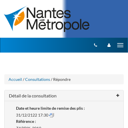
Aller
Aller
Tog
au
au
menu
nav
contenu
Accueil
/
Consultations
/ Répondre
Détail de la consultation
Date et heure limite de remise des plis :
31/12/2122 17:30
Référence :