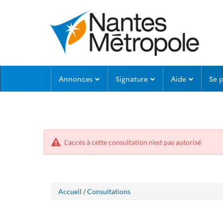
Aller
Aller
Annonces
Signature
Aide
Se 
au
au
menu
contenu
L'accès à cette consultation n'est pas autorisé
Accueil
/
Consultations