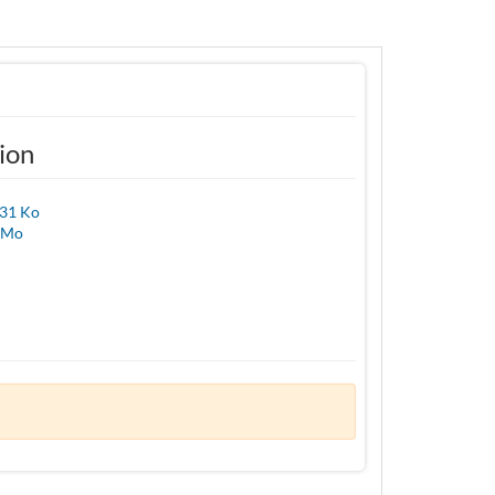
tion
,31 Ko
7 Mo