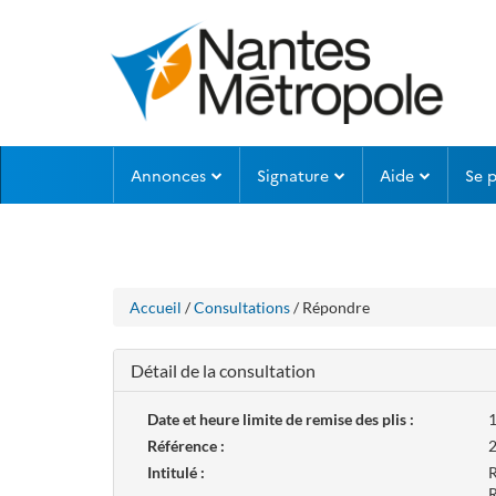
Aller
Aller
Annonces
Signature
Aide
Se 
au
au
menu
contenu
Accueil
/
Consultations
/ Répondre
Détail de la consultation
Date et heure limite de remise des plis :
1
Référence :
Intitulé :
R
R