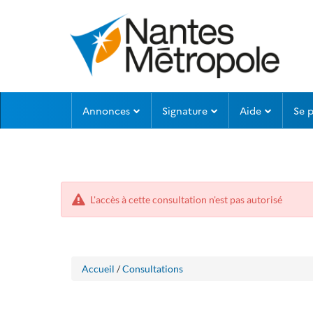
Aller
Aller
Annonces
Signature
Aide
Se 
au
au
menu
contenu
L'accès à cette consultation n'est pas autorisé
Accueil
/
Consultations