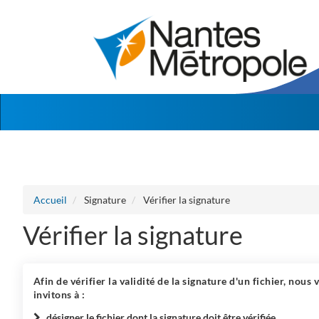
Aller au menu
Aller au contenu
Accueil
Signature
Vérifier la signature
Vérifier la signature
Afin de vérifier la validité de la signature d'un fichier, nous 
invitons à :
désigner le fichier dont la signature doit être vérifiée